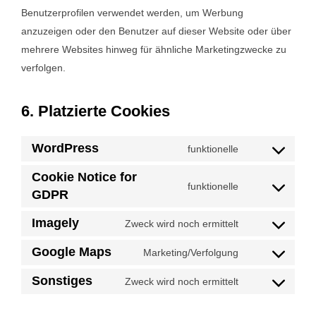
Benutzerprofilen verwendet werden, um Werbung
anzuzeigen oder den Benutzer auf dieser Website oder über
mehrere Websites hinweg für ähnliche Marketingzwecke zu
verfolgen.
6. Platzierte Cookies
WordPress
funktionelle
Consent
to
Cookie Notice for
funktionelle
service
Consent
GDPR
wordpress
to
Imagely
Zweck wird noch ermittelt
service
Consent
cookie-
to
Google Maps
Marketing/Verfolgung
Consent
notice-
service
to
Sonstiges
Zweck wird noch ermittelt
for-
imagely
Consent
service
gdpr
to
google-