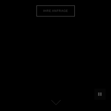
IHRE ANFRAGE
HINTER
Zum
Inhalt